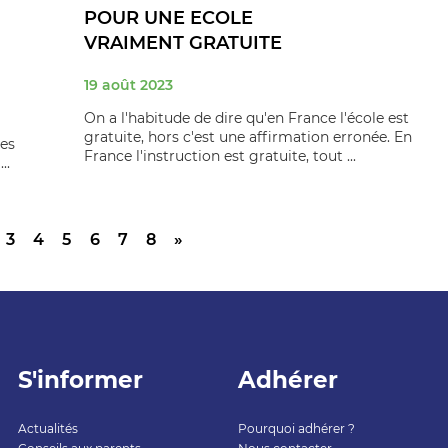
POUR UNE ECOLE
VRAIMENT GRATUITE
19 août 2023
On a l'habitude de dire qu'en France l'école est
gratuite, hors c'est une affirmation erronée. En
les
France l'instruction est gratuite, tout ...
..
3
4
5
6
7
8
»
S'informer
Adhérer
Actualités
Pourquoi adhérer ?