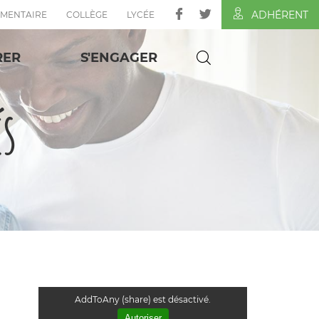
ADHÉRENT
ÉMENTAIRE
COLLÈGE
LYCÉE
RER
S'ENGAGER
és
AddToAny (share) est désactivé.
Autoriser