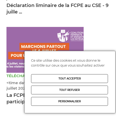
Déclaration liminaire de la FCPE au CSE - 9
juille ...
Ce site utilise des cookies et vous donne le
contrôle sur ceux que vous souhaitez activer
TÉLÉCHARGER ( 59.12 KO )
TOUT ACCEPTER
<time datetime="2026-07-02T16:48:15+02:00">2
juillet 2026</time>
TOUT REFUSER
La FCPE appelle les parents d’élèves à
participer, ...
PERSONNALISER