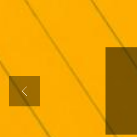
N
A
V