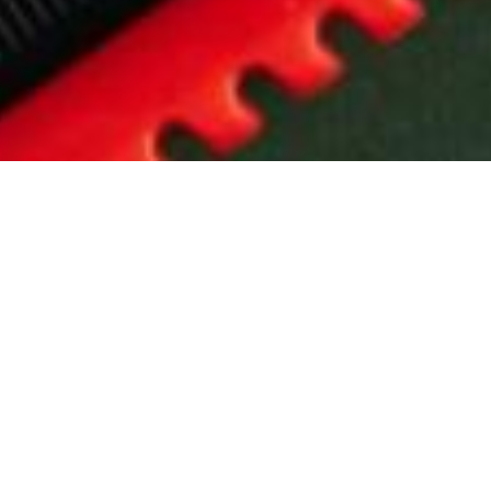
Conseils a
La vie en famille a bien évidemment des retentis
quelques pistes pour vous accompagner 