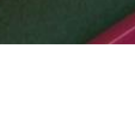
ux parents
sements sur la scolarité de nos enfants. Voici
au mieux sur des sujets du quotidien.