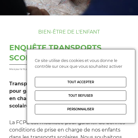
BIEN-ÊTRE DE L'ENFANT
ENQUÊTE TRANSPORTS
SCOLAIRES
Ce site utilise des cookies et vous donne le
contrôle sur ceux que vous souhaitez activer
Mis à jour le 15 juin 2020
TOUT ACCEPTER
Transports scolaires. La FCPE est mobilisée
pour garantir de bonnes conditions de prise
TOUT REFUSER
en charge de nos enfants dans les transports
scolaires.
PERSONNALISER
La FCPE est mobilisée pour garantir de bonnes
conditions de prise en charge de nos enfants
dans les transports scolaires. Nous souhaitons